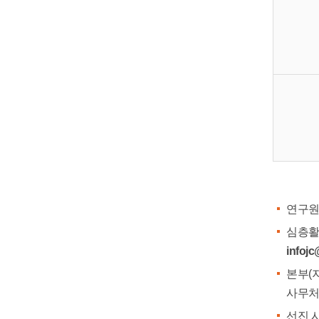
연구원
심층활
infoj
본부(
사무처
선진 