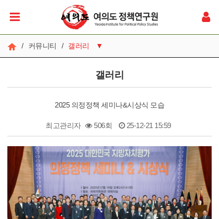
/
커뮤니티
/
갤러리
▼
공지사항
갤러리
갤러리
2025 의정정책 세미나&시상식 모습
영상
최고관리자
506회
25-12-21 15:59
자료실
본문
언론보도
소식들